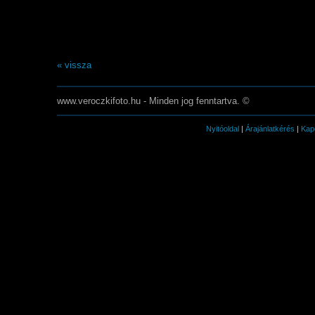
« vissza
www.veroczkifoto.hu - Minden jog fenntartva. ©
Nyitóoldal
|
Árajánlatkérés
|
Kap