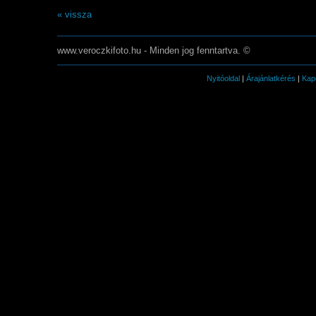
« vissza
www.veroczkifoto.hu - Minden jog fenntartva. ©
Nyitóoldal
|
Árajánlatkérés
|
Kap