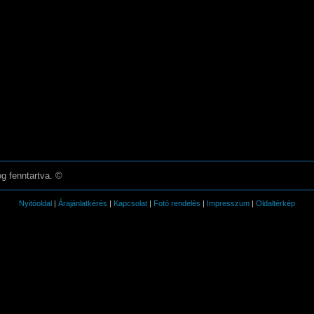
g fenntartva. ©
Nyitóoldal
|
Árajánlatkérés
|
Kapcsolat
|
Fotó rendelés
|
Impresszum
|
Oldaltérkép