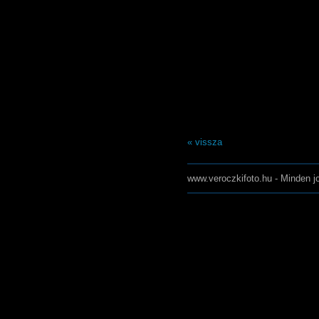
« vissza
www.veroczkifoto.hu - Minden jo