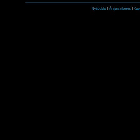
Nyitóoldal
|
Árajánlatkérés
|
Kap