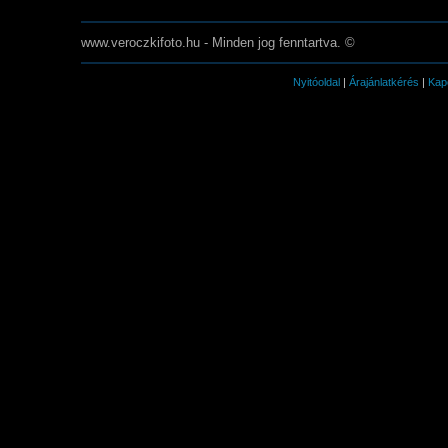
www.veroczkifoto.hu - Minden jog fenntartva. ©
Nyitóoldal
|
Árajánlatkérés
|
Kap