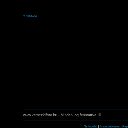
« vissza
www.veroczkifoto.hu - Minden jog fenntartva. ©
Nyitóoldal
|
Árajánlatkérés
|
Kap